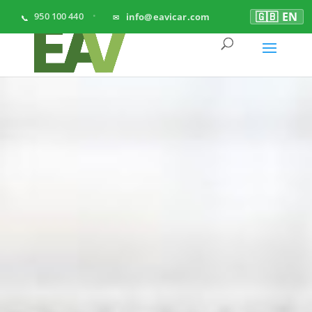
🇬🇧 EN
950 100 440
info@eavicar.com