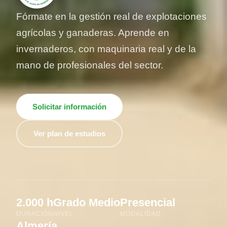
Fórmate en la gestión real de explotaciones
agrícolas y ganaderas. Aprende en
invernaderos, con maquinaria real y de la
mano de profesionales del sector.
Solicitar información
Ver plan de estudios
2.000 h
Grado Medio
Presencial
DURACIÓN
NIVEL
MODALIDAD
Almería